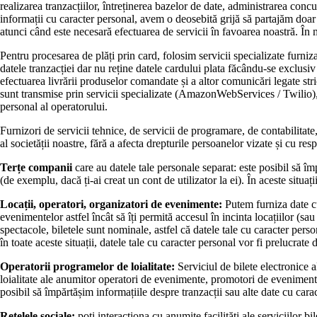
realizarea tranzacțiilor, întreținerea bazelor de date, administrarea conc
informații cu caracter personal, avem o deosebită grijă să partajăm doar 
atunci când este necesară efectuarea de servicii în favoarea noastră. În m
Pentru procesarea de plăți prin card, folosim servicii specializate furniz
datele tranzacției dar nu reține datele cardului plata făcându-se exclusiv 
efectuarea livrării produselor comandate și a altor comunicări legate str
sunt transmise prin servicii specializate (AmazonWebServices / Twilio), m
personal al operatorului.
Furnizori de servicii tehnice, de servicii de programare, de contabilitate
al societății noastre, fără a afecta drepturile persoanelor vizate și cu re
Terțe companii
care au datele tale personale separat: este posibil să îm
(de exemplu, dacă ți-ai creat un cont de utilizator la ei). În aceste situa
Locații, operatori, organizatori de evenimente:
Putem furniza date cu 
evenimentelor astfel încât să îți permită accesul în incinta locațiilor (
spectacole, biletele sunt nominale, astfel că datele tale cu caracter pers
în toate aceste situații, datele tale cu caracter personal vor fi prelucrate 
Operatorii programelor de loialitate:
Serviciul de bilete electronice a
loialitate ale anumitor operatori de evenimente, promotori de evenimente
posibil să împărtășim informațiile despre tranzacții sau alte date cu carac
Rețelele sociale:
poți interacționa cu anumite facilități ale serviciilor 