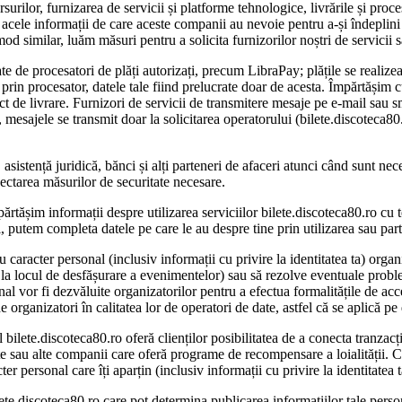
ursurilor, furnizarea de servicii și platforme tehnologice, livrările și pr
acele informații de care aceste companii au nevoie pentru a-și îndeplini 
od similar, luăm măsuri pentru a solicita furnizorilor noștri de servicii 
ate de procesatori de plăți autorizați, precum LibraPay; plățile se realiz
prin procesator, datele tale fiind prelucrate doar de acesta. Împărtășim cu
ict de livrare. Furnizori de servicii de transmitere mesaje pe e-mail sau 
esajele se transmit doar la solicitarea operatorului (bilete.discoteca80.r
, asistență juridică, bănci și alți parteneri de afaceri atunci când sunt n
spectarea măsurilor de securitate necesare.
părtășim informații despre utilizarea serviciilor bilete.discoteca80.ro cu 
ții, putem completa datele pe care le au despre tine prin utilizarea sau par
caracter personal (inclusiv informații cu privire la identitatea ta) organ
sau la locul de desfășurare a evenimentelor) sau să rezolve eventuale pro
onal vor fi dezvăluite organizatorilor pentru a efectua formalitățile de a
de organizatori în calitatea lor de operatori de date, astfel că se aplică pe 
l bilete.discoteca80.ro oferă clienților posibilitatea de a conecta tranz
 sau alte companii care oferă programe de recompensare a loialității. Cân
ter personal care îți aparțin (inclusiv informații cu privire la identitatea
bilete.discoteca80.ro care pot determina publicarea informațiilor tale pers