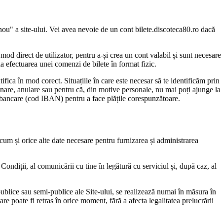
 nou" a site-ului. Vei avea nevoie de un cont bilete.discoteca80.ro dacă
od direct de utilizator, pentru a-și crea un cont valabil și sunt necesare
 la efectuarea unei comenzi de bilete în format fizic.
tifica în mod corect. Situațiile în care este necesar să te identificăm prin
amânare, anulare sau pentru că, din motive personale, nu mai poți ajunge la
le bancare (cod IBAN) pentru a face plățile corespunzătoare.
recum și orice alte date necesare pentru furnizarea și administrarea
Condiții, al comunicării cu tine în legătură cu serviciul și, după caz, al
 publice sau semi-publice ale Site-ului, se realizează numai în măsura în
e poate fi retras în orice moment, fără a afecta legalitatea prelucrării