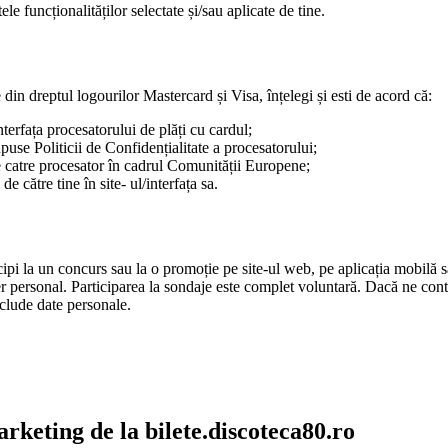
tele funcționalităților selectate și/sau aplicate de tine.
 din dreptul logourilor Mastercard și Visa, înțelegi și esti de acord că:
interfața procesatorului de plăți cu cardul;
upuse Politicii de Confidențialitate a procesatorului;
 de catre procesator în cadrul Comunității Europene;
e către tine în site- ul/interfața sa.
cipi la un concurs sau la o promoție pe site-ul web, pe aplicația mobilă s
r personal. Participarea la sondaje este complet voluntară. Dacă ne cont
clude date personale.
arketing de la bilete.discoteca80.ro