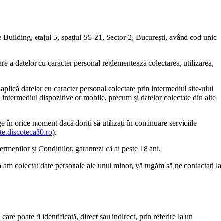
e Building, etajul 5, spațiul S5-21, Sector 2, București, având cod unic
rare a datelor cu caracter personal reglementează colectarea, utilizarea,
e aplică datelor cu caracter personal colectate prin intermediul site-ului
n intermediul dispozitivelor mobile, precum și datelor colectate din alte
e în orice moment dacă doriți să utilizați în continuare serviciile
ete.discoteca80.ro
).
ermenilor și Condițiilor, garantezi că ai peste 18 ani.
 că am colectat date personale ale unui minor, vă rugăm să ne contactați la
are poate fi identificată, direct sau indirect, prin referire la un