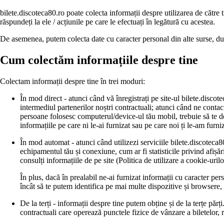
bilete.discoteca80.ro poate colecta informații despre utilizarea de către
răspundeți la ele / acțiunile pe care le efectuați în legătură cu acestea.
De asemenea, putem colecta date cu caracter personal din alte surse, du
Cum colectăm informațiile despre tine
Colectam informații despre tine în trei moduri:
În mod direct - atunci când vă înregistrați pe site-ul bilete.discot
intermediul partenerilor noștri contractuali; atunci când ne contact
persoane folosesc computerul/device-ul tău mobil, trebuie să te del
informațiile pe care ni le-ai furnizat sau pe care noi ți le-am furn
În mod automat - atunci când utilizezi serviciile bilete.discoteca80
echipamentul tău și conexiune, cum ar fi statisticile privind afișări
consulți informațiile de pe site (Politica de utilizare a cookie-urilo
În plus, dacă în prealabil ne-ai furnizat informații cu caracter per
încât să te putem identifica pe mai multe dispozitive și browsere,
De la terți - informații despre tine putem obține și de la terțe păr
contractuali care operează punctele fizice de vânzare a biletelor, r