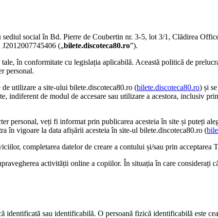
sediul social în Bd. Pierre de Coubertin nr. 3-5, lot 3/1, Clădirea Offic
lui J2012007745406 („
bilete.discoteca80.ro
”).
 tale, în conformitate cu legislația aplicabilă. Această politică de preluc
er personal.
de utilizare a site-ului bilete.discoteca80.ro (
bilete.discoteca80.ro
) și s
nte, indiferent de modul de accesare sau utilizare a acestora, inclusiv pri
 personal, veți fi informat prin publicarea acesteia în site și puteți aleg
a în vigoare la data afișării acesteia în site-ul bilete.discoteca80.ro (
bil
viciilor, completarea datelor de creare a contului și/sau prin acceptarea T
pravegherea activității online a copiilor. În situația în care considerați
 identificată sau identificabilă. O persoană fizică identificabilă este cea c