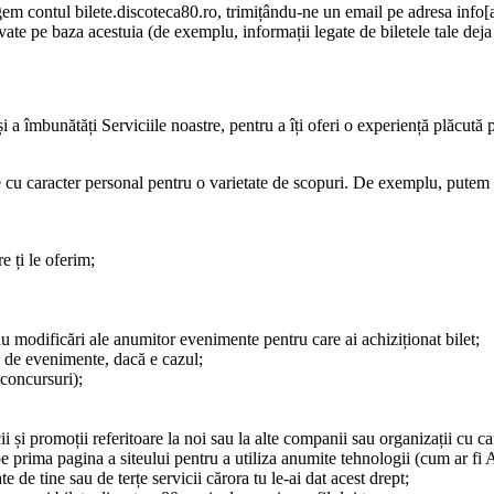
rgem contul bilete.discoteca80.ro, trimițându-ne un email pe adresa info[
lvate pe baza acestuia (de exemplu, informații legate de biletele tale deja
i a îmbunătăți Serviciile noastre, pentru a îți oferi o experiență plăcută p
tale cu caracter personal pentru o varietate de scopuri. De exemplu, putem 
e ți le oferim;
au modificări ale anumitor evenimente pentru care ai achiziționat bilet;
ii de evenimente, dacă e cazul;
: concursuri);
cii și promoții referitoare la noi sau la alte companii sau organizații cu 
prima pagina a siteului pentru a utiliza anumite tehnologii (cum ar fi 
e de tine sau de terțe servicii cărora tu le-ai dat acest drept;