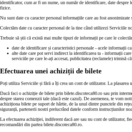
identificator, cum ar fi un nume, un număr de identificare, date despre loc
fizice.
Nu sunt date cu caracter personal informațiile care au fost anonimizate s
Colectăm date cu caracter personal de la tine când utilizezi Serviciile no
Trebuie să știi că există mai multe tipuri de informații pe care le colectă
date de identificare și caracteristici personale - acele informații
alte date care pot servi indirect la identificarea ta - informații ca
serviciile pe care le-ați accesat, publicitatea (reclamele) trimisă că
Efectuarea unei achiziții de bilete
Poți utiliza Serviciile și fără a îți crea un cont de utilizator. La plasare
Dacă faci o achiziție de bilete prin bilete.discoteca80.ro sau prin inte
despre starea comenzii tale (dacă este cazul). De asemenea, te vom notif
achiziționa bilete pe suport de hârtie, de la unul dintre punctele din reț
siguranță, partenerii nostri prelucrând datele conform instrucțiunilor noa
La efectuarea achiziției, indiferent dacă are sau nu cont de utilizator,
recomandări din partea bilete.discoteca80.ro.