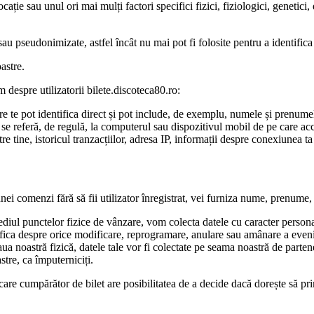
ație sau unul ori mai mulți factori specifici fizici, fiziologici, genetici
au pseudonimizate, astfel încât nu mai pot fi folosite pentru a identific
astre.
m despre utilizatorii bilete.discoteca80.ro:
 care te pot identifica direct și pot include, de exemplu, numele și prenum
re se referă, de regulă, la computerul sau dispozitivul mobil de pe care acc
tre tine, istoricul tranzacțiilor, adresa IP, informații despre conexiunea ta 
a unei comenzi fără să fii utilizator înregistrat, vei furniza nume, prenume
rmediul punctelor fizice de vânzare, vom colecta datele cu caracter perso
ica despre orice modificare, reprogramare, anulare sau amânare a evenime
eaua noastră fizică, datele tale vor fi colectate pe seama noastră de parte
stre, ca împuterniciți.
 fiecare cumpărător de bilet are posibilitatea de a decide dacă dorește s