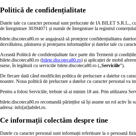
Politică de confidențialitate
Datele tale cu caracter personal sunt prelucrate de IA BILET S.R.L., cu 
de înregistrare 30394071 și număr de înregistrare la registrul comerțu
bilete.discoteca80.ro se angajează să protejeze confidențialitatea datelor
dezvăluirea, păstrarea și protejarea informațiilor și datelor tale cu caract
Această Politică de confidențialitate face parte din Termenii și condițiile 
bilete.discoteca80.ro (
bilete.discoteca80.ro
) și aplicației de mobil afere
surse, în legătură cu serviciile bilete.discoteca80.ro („
Serviciile
”).
De fiecare dată când modificăm politica de prelucrare a datelor cu caracter
noastre. Noua politică de prelucrare a datelor cu caracter personal va intr
Pentru a folosi Serviciile, trebuie să ai minim 18 ani. Prin utilizarea Ser
bilete.discoteca80.ro recomandă părinților să își asume un rol activ în su
adresa: info[at]iabilet.ro.
Ce informații colectăm despre tine
Datele cu caracter personal sunt informații referitoare la o persoană fizică