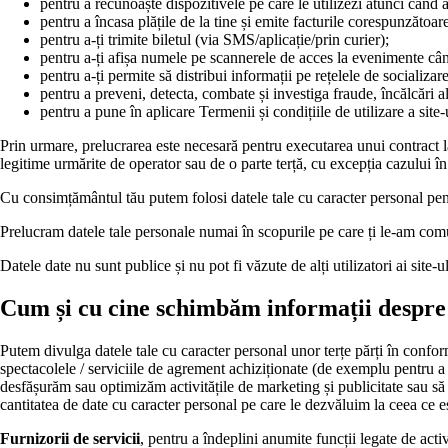
pentru a recunoaște dispozitivele pe care le utilizezi atunci când a
pentru a încasa plățile de la tine și emite facturile corespunzătoar
pentru a-ți trimite biletul (via SMS/aplicație/prin curier);
pentru a-ți afișa numele pe scannerele de acces la evenimente când
pentru a-ți permite să distribui informații pe rețelele de socializare
pentru a preveni, detecta, combate și investiga fraude, încălcări ale 
pentru a pune în aplicare Termenii și condițiile de utilizare a site-
Prin urmare, prelucrarea este necesară pentru executarea unui contract la 
legitime urmărite de operator sau de o parte terță, cu excepția cazului în
Cu consimțământul tău putem folosi datele tale cu caracter personal pen
Prelucram datele tale personale numai în scopurile pe care ți le-am comu
Datele date nu sunt publice și nu pot fi văzute de alți utilizatori ai site-ul
Cum și cu cine schimbăm informații despre
Putem divulga datele tale cu caracter personal unor terțe părți în conform
spectacolele / serviciile de agrement achiziționate (de exemplu pentru a 
desfășurăm sau optimizăm activitățile de marketing și publicitate sau să
cantitatea de date cu caracter personal pe care le dezvăluim la ceea ce es
Furnizorii de servicii
, pentru a îndeplini anumite funcții legate de acti