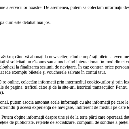
 tine a serviciilor noastre. De asemenea, putem să colectăm informații de
pă cum este detaliat mai jos.
eca80.ro; când vă abonați la newsletter; când cumpărați bilete la eveniment
ați și solicitați un răspuns sau atunci când interactionați în mod direct cu
oghezi la finalizarea sesiunii de navigare. În caz contrar, orice persoan
izat (de exemplu biletele și voucherele salvate în contul tau).
.ro online, colectăm informații prin intermediul cookie-urilor și prin loga
le de pagina, traficul către și de la site-uri, istoricul tranzacțiilor. Pent
r).
sonal, putem asocia automat acele informații cu alte informații pe care le c
 oferindu-ți aceeși experiență de navigare, indiferent de mediul pe care t
ți. Putem obține informații despre tine și de la terțe părți care operează d
ețele de publicitate, rețelele de socializare, companii de sondare a pieței