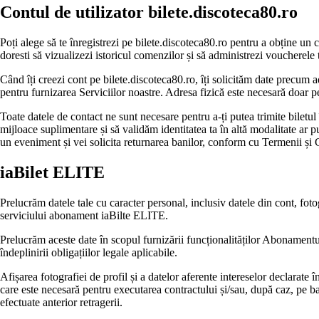
Contul de utilizator bilete.discoteca80.ro
Poți alege să te înregistrezi pe bilete.discoteca80.ro pentru a obține un
doresti să vizualizezi istoricul comenzilor și să administrezi voucherele 
Când îți creezi cont pe bilete.discoteca80.ro, îți solicităm date precum a
pentru furnizarea Serviciilor noastre. Adresa fizică este necesară doar pen
Toate datele de contact ne sunt necesare pentru a-ți putea trimite biletul î
mijloace suplimentare și să validăm identitatea ta în altă modalitate ar p
un eveniment și vei solicita returnarea banilor, conform cu Termenii și 
iaBilet ELITE
Prelucrăm datele tale cu caracter personal, inclusiv datele din cont, foto
serviciului abonament iaBilte ELITE.
Prelucrăm aceste date în scopul furnizării funcționalităților Abonamentulu
îndeplinirii obligațiilor legale aplicabile.
Afișarea fotografiei de profil și a datelor aferente intereselor declarate
care este necesară pentru executarea contractului și/sau, după caz, pe baz
efectuate anterior retragerii.