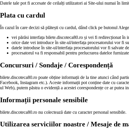
Datele tale pot fi accesate de ceilalți utilizatori ai Site-ului numai în limi
Plata cu cardul
În cazul în care decizi să plătești cu cardul, dând click pe butonul Alege
vei părăsi interfața bilete.discoteca80.ro și vei fi redirecționat în 
orice date vei introduce în site-ul/interfața procesatorului vor fi s
datele introduse în site-ul/interfața procesatorului vor fi salvate
procesatorul va fi responsabil pentru prelucrarea datelor furnizate d
Concursuri / Sondaje / Corespondență
bilete.discoteca80.ro poate obține informații de la tine atunci când parti
Facebook, Instagram etc.). Aceste informații pot conține date cu caracte
ul Web), putem păstra o evidență a acestei corespondențe ce ar putea in
Informații personale sensibile
bilete.discoteca80.ro nu colectează date cu caracter personal sensibile.
Utilizarea serviciilor noastre / Mesaje de m