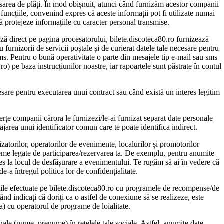
ocesarea de plăți. În mod obișnuit, atunci când furnizăm acestor companii
funcțiile, convenind expres că aceste informații pot fi utilizate numai
să protejeze informațiile cu caracter personal transmise.
ează direct pe pagina procesatorului, bilete.discoteca80.ro furnizează
 furnizorii de servicii poștale și de curierat datele tale necesare pentru
sms. Pentru o bună operativitate o parte din mesajele tip e-mail sau sms
o) pe baza instrucțiunilor noastre, iar rapoartele sunt păstrate în contul
ecesare pentru executarea unui contract sau când există un interes legitim
terțe companii cărora le furnizezi/le-ai furnizat separat date personale
tajarea unui identificator comun care te poate identifica indirect.
izatorilor, operatorilor de evenimente, localurilor și promotorilor
bleme legate de participarea/rezervarea ta. De exemplu, pentru anumite
cces la locul de desfășurare a evenimentului. Te rugăm să ai în vedere că
de-a întregul politica lor de confidențialitate.
acțiile efectuate pe bilete.discoteca80.ro cu programele de recompense/de
d indicați că doriți ca o astfel de conexiune să se realizeze, este
 ta) cu operatorul de programe de loialitate.
onale (nume, prenume) în rețelele tale sociale. Astfel, anumite date