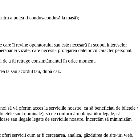
pentru a putea fi condus/condusă la masă);
e care îi revine operatorului sau este necesară în scopul intereselor
persoanei vizate, care necesită protejarea datelor cu caracter personal.
l de a îți retrage consimțământul în orice moment.
rea ta sau acordul tău, după caz.
i să vă oferim acces la serviciile noastre, ca să beneficiați de biletele /
 biletele sunt nominale), să ne conformăm obligațiilor legale, să
loase sau ilegale legate de serviciile noastre. Încercăm să minimizăm
 oferi servicii cum ar fi cercetarea, analiza, găzduirea de site-uri web,