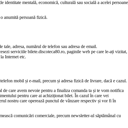
, de identitate mentală, economică, culturală sau socială a acelei persoane
a o anumită persoană fizică.
ele tale, adresa, numărul de telefon sau adresa de email.
esezi serviciile bilete.discoteca80.ro, paginile web pe care le-ați vizitat,
la Internet etc.
, telefon mobil și e-mail, precum și adresa fizică de livrare, dacă e cazul.
nal de care avem nevoie pentru a finaliza comanda ta și te vom notifica
ntului pentru care ai achiziționat bilet. În cazul în care vei
nerul nostru care operează punctul de vânzare respectiv și vor fi în
ă primească comunicări comerciale, precum newsletter-ul săptămânal cu