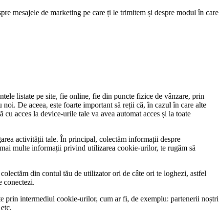
spre mesajele de marketing pe care ți le trimitem și despre modul în care
ele listate pe site, fie online, fie din puncte fizice de vânzare, prin
 noi. De aceea, este foarte important să reții că, în cazul în care alte
ă cu acces la device-urile tale va avea automat acces și la toate
rea activității tale. În principal, colectăm informații despre
ru mai multe informații privind utilizarea cookie-urilor, te rugăm să
olectăm din contul tău de utilizator ori de câte ori te loghezi, astfel
e conectezi.
ate prin intermediul cookie-urilor, cum ar fi, de exemplu: partenerii noștri
 etc.