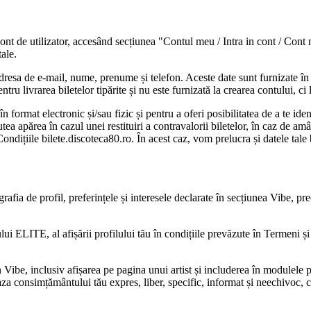
 cont de utilizator, accesând secțiunea "Contul meu / Intra in cont / Cont
tale.
dresa de e-mail, nume, prenume și telefon. Aceste date sunt furnizate în m
tru livrarea biletelor tipărite și nu este furnizată la crearea contului, ci
n format electronic și/sau fizic și pentru a oferi posibilitatea de a te iden
utea apărea în cazul unei restituiri a contravalorii biletelor, în caz de 
Condițiile bilete.discoteca80.ro. În acest caz, vom prelucra și datele ta
grafia de profil, preferințele și interesele declarate în secțiunea Vibe, p
i ELITE, al afișării profilului tău în condițiile prevăzute în Termeni și 
 în Vibe, inclusiv afișarea pe pagina unui artist și includerea în modulele
a consimțământului tău expres, liber, specific, informat și neechivoc, car