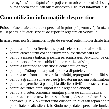
Te rugăm să reții faptul că ne poți cere în orice moment să-ți ște
putea accesa contul tău bilete.discoteca80.ro, nici informațiile sa
Cum utilizăm informațiile despre tine
Folosim datele tale cu caracter personal în principal pentru a îți furniza ș
tău și pentru a îți oferi servicii de suport în legătură cu Serviciile.
În acest sens, noi (și furnizorii noștri de servicii) putem folosi datele 
pentru a-ți furniza Serviciile și produsele pe care le-ai solicitat;
pentru crearea unui cont de utilizator bilete.discoteca80.ro;
pentru a măsura traficul și pentru personalizarea Serviciilor pe car
pentru personalizarea publicității pe care ți-o afișăm;
pentru a răspunde solicitărilor și comentariilor tale;
pentru preîntâmpinarea și soluționarea disputelor;
pentru a te informa cu privire la amânări, reprogramări, anulări s
pentru a îți achita sume pe care ți le datorăm noi sau organizator
pentru a-ți permite să participi la diferite activități interactive (ex
pentru a-ți putea oferi suport tehnic legat de Servicii;
pentru a-ți putea comunica anunțuri și mesaje administrative;
pentru a-ți trimite newslettere și informații despre produse, Servi
abonarea (OPT-IN) atunci când cumperi un bilet sau separat de pe 
publicitate pe alte site-uri, bazându-ne pe datele personale furnizat