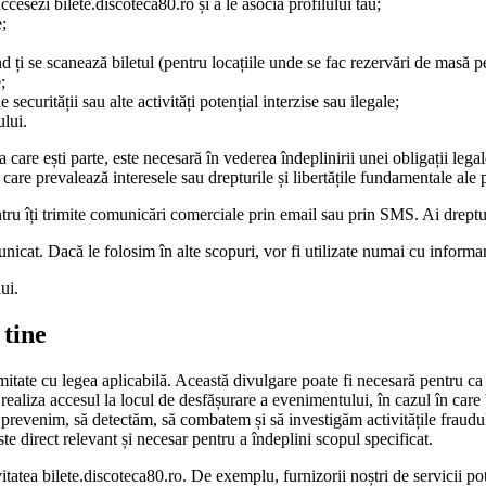
ccesezi bilete.discoteca80.ro și a le asocia profilului tau;
e;
 ți se scanează biletul (pentru locațiile unde se fac rezervări de masă 
;
securității sau alte activități potențial interzise sau ilegale;
ului.
care ești parte, este necesară în vederea îndeplinirii unei obligații legal
 care prevalează interesele sau drepturile și libertățile fundamentale ale 
tru îți trimite comunicări comerciale prin email sau prin SMS. Ai dreptu
nicat. Dacă le folosim în alte scopuri, vor fi utilizate numai cu informa
ui.
 tine
itate cu legea aplicabilă. Această divulgare poate fi necesară pentru ca no
realiza accesul la locul de desfășurare a evenimentului, în cazul în care
 prevenim, să detectăm, să combatem și să investigăm activitățile fraudu
te direct relevant și necesar pentru a îndeplini scopul specificat.
vitatea bilete.discoteca80.ro. De exemplu, furnizorii noștri de servicii pot